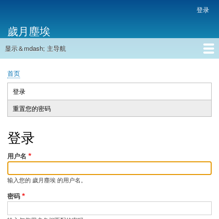
跳
登录
用
转
户
歲月塵埃
到
帐
主
户
显示＆mdash; 主导航
要
主
菜
内
导
容
首页
单
首页
航
面
包
登录
（活
主
屑
动
重置您的密码
标
标
签
签）
登录
用户名
输入您的 歲月塵埃 的用户名。
密码