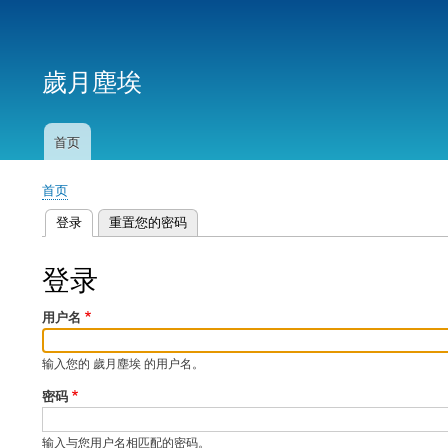
用
户
歲月塵埃
帐
户
菜
首页
主
单
导
首页
航
面
登录
（活动标签）
重置您的密码
包
主
屑
标
登录
签
用户名
输入您的 歲月塵埃 的用户名。
密码
输入与您用户名相匹配的密码。